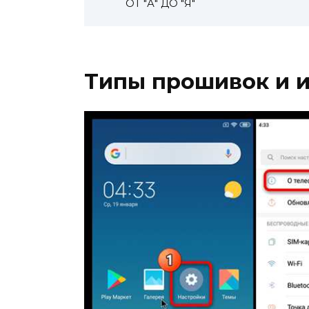
ОТ "А" ДО "Я"
Типы прошивок и и