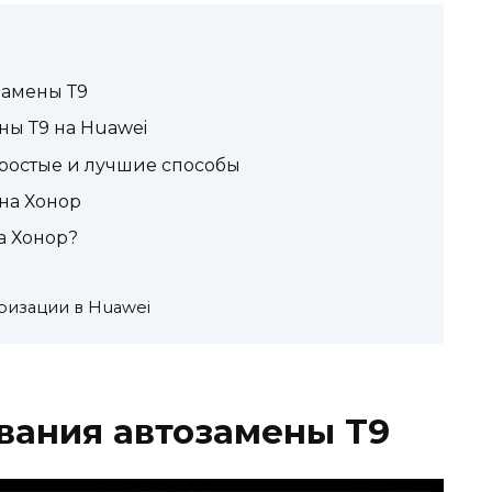
замены Т9
ны Т9 на Huawei
простые и лучшие способы
 на Хонор
а Хонор?
ризации в Huawei
вания автозамены Т9